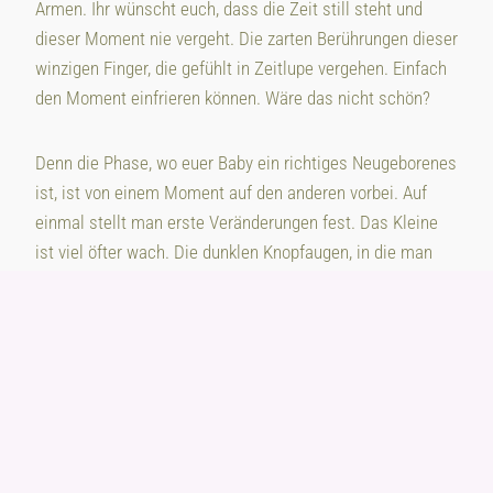
Armen. Ihr wünscht euch, dass die Zeit still steht und
dieser Moment nie vergeht. Die zarten Berührungen dieser
winzigen Finger, die gefühlt in Zeitlupe vergehen. Einfach
den Moment einfrieren können. Wäre das nicht schön?
Denn die Phase, wo euer Baby ein richtiges Neugeborenes
ist, ist von einem Moment auf den anderen vorbei. Auf
einmal stellt man erste Veränderungen fest. Das Kleine
ist viel öfter wach. Die dunklen Knopfaugen, in die man
am liebsten versinken würde, werden langsam heller. Euer
Baby wird viel aufmerksamer und schläft nicht mehr so
viel. Die ersten zwei Wochen sind daher perfekt für ein
Neugeborenen-Shooting.